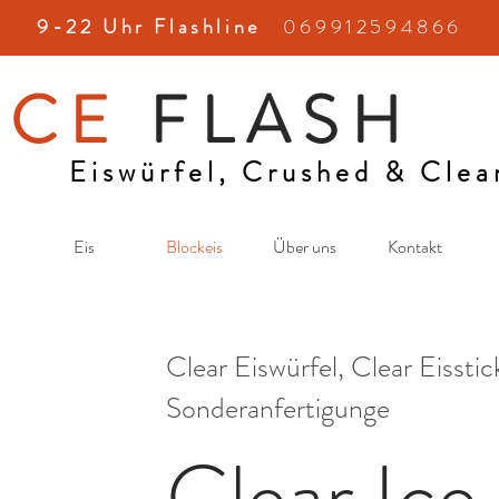
​9-22 Uhr Flashline
069912594866
​
ICE
FLASH
Eiswürfel, Crushed & Clea
Eis
Blockeis
Über uns
Kontakt
Clear Eiswürfel, Clear Eisstic
Sonderanfertigunge
Clear Ice