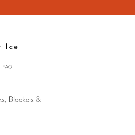
r Ice
FAQ
ks, Blockeis &