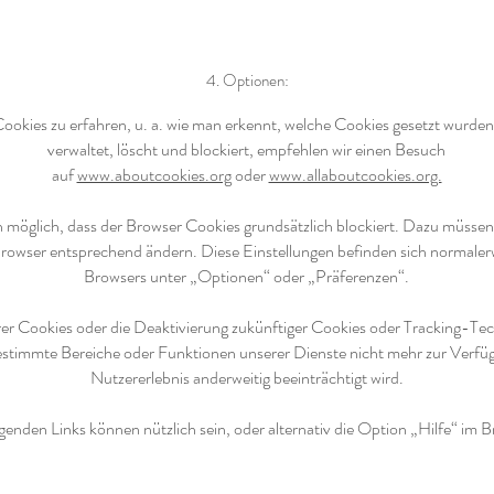
4. Optionen:
okies zu erfahren, u. a. wie man erkennt, welche Cookies gesetzt wurden
verwaltet, löscht und blockiert, empfehlen wir einen Besuch
auf
www.aboutcookies.org
oder
www.allaboutcookies.org.
uch möglich, dass der Browser Cookies grundsätzlich blockiert. Dazu müsse
Browser entsprechend ändern. Diese Einstellungen befinden sich normale
Browsers unter „Optionen“ oder „Präferenzen“.
r Cookies oder die Deaktivierung zukünftiger Cookies oder Tracking-Tec
estimmte Bereiche oder Funktionen unserer Dienste nicht mehr zur Verfü
Nutzererlebnis anderweitig beeinträchtigt wird.
genden Links können nützlich sein, oder alternativ die Option „Hilfe“ im 