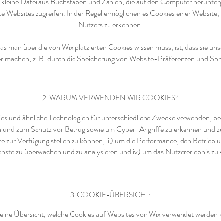
e kleine Datei aus Buchstaben und Zahlen, die auf den Computer herunter
e Websites zugreifen. In der Regel ermöglichen es Cookies einer Website
Nutzers zu erkennen.
as man über die von Wix platzierten Cookies wissen muss, ist, dass sie un
er machen, z. B. durch die Speicherung von Website-Präferenzen und Spr
2. WARUM VERWENDEN WIR COOKIES?
s und ähnliche Technologien für unterschiedliche Zwecke verwenden, beis
 und zum Schutz vor Betrug sowie um Cyber-Angriffe zu erkennen und zu
e zur Verfügung stellen zu können; iii) um die Performance, den Betrieb 
enste zu überwachen und zu analysieren und iv) um das Nutzererlebnis zu 
3. COOKIE-ÜBERSICHT:
 eine Übersicht, welche Cookies auf Websites von Wix verwendet werden