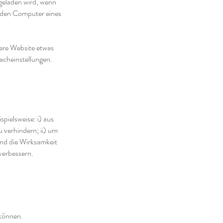
geladen wird, wenn
, den Computer eines
sere Website etwas
acheinstellungen.
pielsweise: i) aus
 verhindern; ii) um
und die Wirksamkeit
verbessern.
 können.