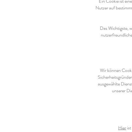
Ein Cookie ist ein
Nutzer auf bestimmt
Das Wichtigste, w
nutzerfreundlich
Wir können Cookie
Sicherheitsgründen
ausgewählte Dienst
unserer Di
Hier
ist