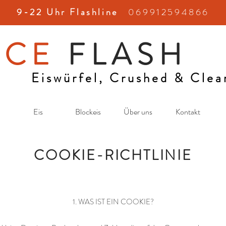
​9-22 Uhr Flashline
069912594866
​
ICE
FLASH
Eiswürfel, Crushed & Clea
Eis
Blockeis
Über uns
Kontakt
COOKIE-RICHTLINIE
1. WAS IST EIN COOKIE?